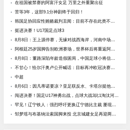
在祖国被禁赛的阿富汗女足 万里之外重聚出征
苦等3年，这部9.1分神剧终于回归！
韩国足协回应性贿赂裁判丑闻：目前不存在此类不当行为
挺进决赛！U17国足点球3
8月8日：王上源停赛，无缘对战西海岸，河南中场失核，郑智率队剑指亚冠！
阿根廷25岁国脚告别欧洲赛场，世界杯后将重返阿超！
8月8日：董路深陷年龄造假困局，中国足球小将信任危机何解？
不甘心！恰尔汗奥卢公开喊话：目标再冲欧冠决赛，新赛季或是生涯最后圆梦机会
中超
8月6日：因凡蒂诺要凉？亚足联反水、卡塔尔挺他，世界杯权力游戏比决赛点球还刺激！
闯进决赛！国足U17神勇出战，点球大战3比1淘汰河床，豪取四战不败！
罕见！辽宁铁人：强烈呼吁更换辽宁德比主裁 屡现争议判罚
邹梦瑶与布基纳法索国脚来投 北京城建女足再迎两名强援