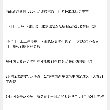
两战遭遇惨败 U20女足迎接挑战，世界杯出线压力重重
8.7日：目标小组出线，北京城建女足盼把亚冠比赛带回北京
8月7日：王上源停赛，河南队找点球不灵了，马拉尼昂不会射
门，郑智剑指亚冠名额
曝韩国队奥运足球铜牌可能被剥夺 国际足联处罚时效已过
2分钟2球逆转勒沃库森！17岁中国新星惊艳中国足球又让人看到
了希望
外国网友夸赵松源：新伊布！中国足球要起飞了，8年内冲世界杯