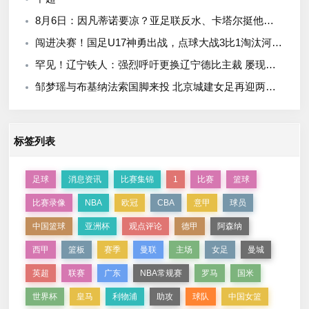
8月6日：因凡蒂诺要凉？亚足联反水、卡塔尔挺他，世界杯权力游戏比决赛点球还刺激！
闯进决赛！国足U17神勇出战，点球大战3比1淘汰河床，豪取四战不败！
罕见！辽宁铁人：强烈呼吁更换辽宁德比主裁 屡现争议判罚
邹梦瑶与布基纳法索国脚来投 北京城建女足再迎两名强援
标签列表
足球
消息资讯
比赛集锦
1
比赛
篮球
比赛录像
NBA
欧冠
CBA
意甲
球员
中国篮球
亚洲杯
观点评论
德甲
阿森纳
西甲
篮板
赛季
曼联
主场
女足
曼城
英超
联赛
广东
NBA常规赛
罗马
国米
世界杯
皇马
利物浦
助攻
球队
中国女篮