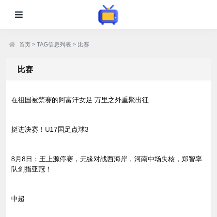
首页
> TAG信息列表 > 比赛
比赛
在祖国被禁赛的阿富汗女足 万里之外重聚出征
挺进决赛！U17国足点球3
8月8日：王上源停赛，无缘对战西海岸，河南中场失核，郑智率
队剑指亚冠！
中超