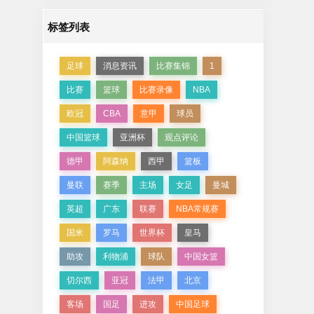
标签列表
足球
消息资讯
比赛集锦
1
比赛
篮球
比赛录像
NBA
欧冠
CBA
意甲
球员
中国篮球
亚洲杯
观点评论
德甲
阿森纳
西甲
篮板
曼联
赛季
主场
女足
曼城
英超
广东
联赛
NBA常规赛
国米
罗马
世界杯
皇马
助攻
利物浦
球队
中国女篮
切尔西
亚冠
法甲
北京
客场
国足
进攻
中国足球