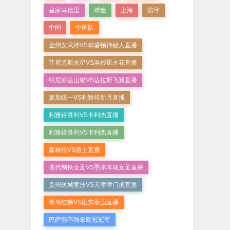
皇家马德里
球迷
上海
防守
中国
中国队
金州女武神VS华盛顿神秘人直播
菲尼克斯水星VS洛杉矶火花直播
明尼苏达山猫VS达拉斯飞翼直播
麦加统一VS利雅得新月直播
利雅得胜利VS卡利杰直播
利雅得胜利VS卡利杰直播
森林狼VS勇士直播
现代制铁女足VS墨尔本城女足直播
贵州筑城竞技VS天津津门虎直播
青岛红狮VS山东泰山直播
巴萨能不能拿欧冠冠军