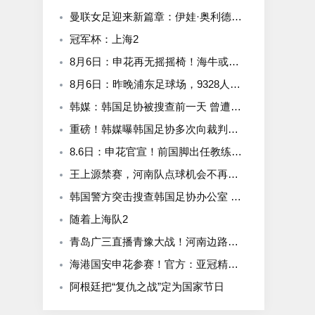
曼联女足迎来新篇章：伊娃·奥利德正式出任主帅，目标2028年
冠军杯：上海2
8月6日：申花再无摇摇椅！海牛或上四大外援摧花前国脚，这套阵容踢中甲都困难
8月6日：昨晚浦东足球场，9328人前，枪手主帅竟称国足未来是他
韩媒：韩国足协被搜查前一天 曾遭总统李在明点名批评
重磅！韩媒曝韩国足协多次向裁判提供性服务 包括世预赛
8.6日：申花官宣！前国脚出任教练组组长，新帅四大候选浮出，于汉超救火？
王上源禁赛，河南队点球机会不再灵验 马拉尼昂射门不佳 郑智目标亚冠资格
韩国警方突击搜查韩国足协办公室 调查洪明甫任命违规问题
随着上海队2
青岛广三直播青豫大战！河南边路存隐患，古斯塔沃等喂饼，西海岸剑指亚冠
海港国安申花参赛！官方：亚冠精英和亚冠二抽签仪式8月18日进行
阿根廷把“复仇之战”定为国家节日