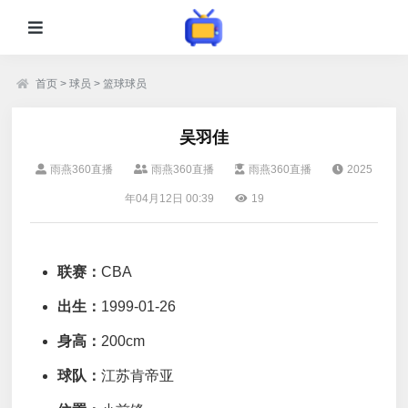
首页
>
球员
>
篮球球员
吴羽佳
雨燕360直播
雨燕360直播
雨燕360直播
2025
年04月12日 00:39
19
联赛：
CBA
出生：
1999-01-26
身高：
200cm
球队：
江苏肯帝亚