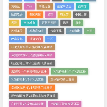
英格兰
广州
哥伦比亚
皇家马德里
西班牙
陕西联合
美国男篮
曼联
切尔西
中国女篮
天津
南京城市
迈阿密国际
德国
勇士
苏州东吴
石家庄功夫
云南玉昆
上海海港
巴西
巴塞罗那
延边龙鼎
中乙
菲尼克斯水星VS洛杉矶火花直播
金州女武神VS华盛顿神秘人直播
明尼苏达山猫VS达拉斯飞翼直播
麦加统一VS利雅得新月直播
利雅得胜利VS卡利杰直播
利雅得胜利VS卡利杰直播
森林狼VS勇士直播
贵州筑城竞技VS天津津门虎直播
现代制铁女足VS墨尔本城女足直播
广西平果VS成都蓉城直播
巴萨能不能拿欧冠冠军