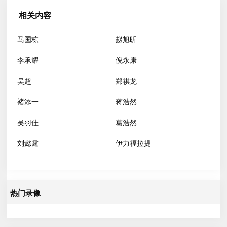
相关内容
马国栋
赵旭昕
李承耀
倪永康
吴超
郑祺龙
褚添一
蒋浩然
吴羽佳
葛浩然
刘懿霆
伊力福拉提
热门录像