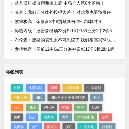
曾凡博钉板血帽弗格上篮 本场个人第6个盖帽！
克莱：我们三分线外投得太差了 对此我也要负责任
效率极高！余嘉豪8中8贡献20分7板 罚球5中4
称霸内线！汤普森出场23分钟18中13&三分2中2砍32分14板
布伦森：唐斯的表现太不可思议了 我们很高兴球队赢了
发挥稳定！吴前12中6&三分8中4贡献17分3板2助1断
标签列表
足球
比赛集锦
篮球
比赛录像
中国篮球
中国足球
NBL
NBL全国男子篮球联赛
奥运
综合
NBA
WNBA
中超
中甲
CBA
西甲
英超
欧洲杯
意甲
[db:关键词]
法甲
美洲杯
德甲
国家队
浙江
中国男足
阿根廷