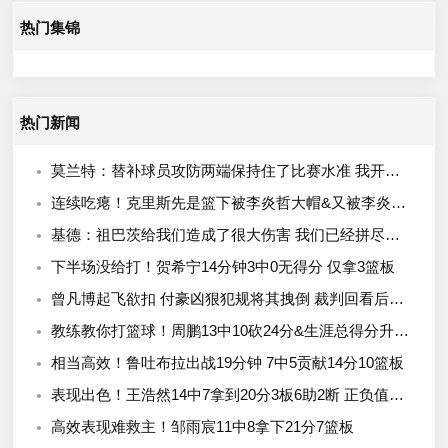
热门集锦
热门新闻
莫兰特：替补球员攻防两端保持住了比赛水准 我开心极了
连续吃瘪！克里斯先是篮下被李炎哲大帽&又被李炎哲生断
基德：祖巴茨给我们造成了很大伤害 我们已经拼尽全力了
下半场没给打！贺希宁14分钟3中0无得分 仅拿3篮板
曾凡博起飞欲扣 付豪凶狠犯规将其拽倒 裁判回看后普通犯规
教练教你打篮球！周鹏13中10砍24分&生涯总得分升历史第十三！
相当高效！鲁吐布拉出战19分钟 7中5贡献14分10篮板
表现出色！王浩然14中7拿到20分3板6助2断 正负值+30
高效表现难救主！邹雨宸11中8拿下21分7篮板