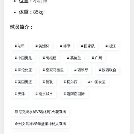
位置：
小前锋
体重：
85kg
球员简介：
#
法甲
#
美洲杯
#
德甲
#
国家队
#
浙江
#
中国男足
#
阿根廷
#
英格兰
#
广州
#
哥伦比亚
#
皇家马德里
#
西班牙
#
陕西联合
#
美国男篮
#
曼联
#
切尔西
#
中国女篮
#
天津
#
南京城市
#
迈阿密国际
菲尼克斯水星VS洛杉矶火花直播
金州女武神VS华盛顿神秘人直播