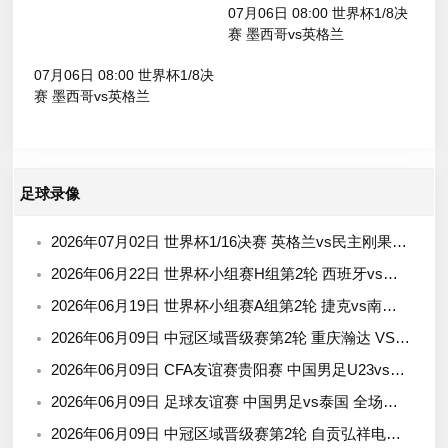
07月06日 08:00 世界杯1/8决
赛 墨西哥vs英格兰
07月06日 08:00 世界杯1/8决
赛 墨西哥vs英格兰
足球录像
2026年07月02日 世界杯1/16决赛 英格兰vs民主刚果 全场录像
2026年06月22日 世界杯小组赛H组第2轮 西班牙vs沙特 全场录像
2026年06月19日 世界杯小组赛A组第2轮 捷克vs南非 全场录像
2026年06月09日 中冠区域晋级赛第2轮 重庆瀚达 VS 云南爨合 全场录像
2026年06月09日 CFA友谊赛贵阳赛 中国男足U23vs塔吉克斯坦U23 全场录像
2026年06月09日 足球友谊赛 中国男足vs泰国 全场录像
2026年06月09日 中冠区域晋级赛第2轮 自贡弘祥电碳 VS 四川叁壹捌重龙 全场录像