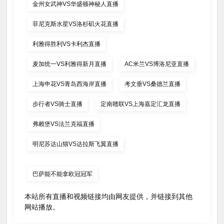
金州女武神VS华盛顿神秘人直播
菲尼克斯水星VS洛杉矶火花直播
利雅得胜利VS卡利杰直播
麦加统一VS利雅得新月直播
AC米兰VS博洛尼亚直播
上海申花VS青岛西海岸直播
考文垂VS桑德兰直播
步行者VS骑士直播
定南赣联VS上海嘉定汇龙直播
弗赖堡VS法兰克福直播
明尼苏达山猫VS达拉斯飞翼直播
巴萨能不能拿欧冠冠军
本站所有直播和视频链接均由网友提供，并链接到其他
网站播放。