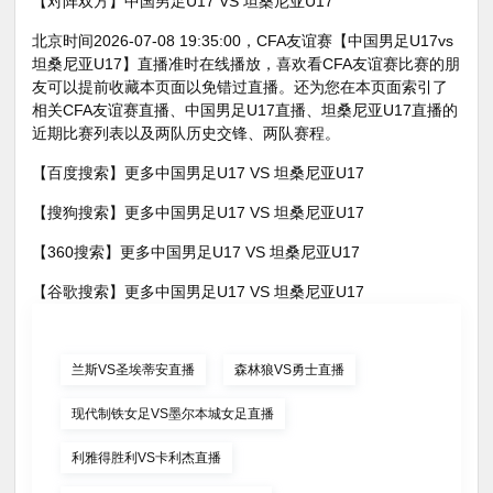
【对阵双方】
中国男足U17 VS 坦桑尼亚U17
北京时间2026-07-08 19:35:00，
CFA友谊赛
【中国男足U17vs
坦桑尼亚U17】直播准时在线播放，喜欢看
CFA友谊赛
比赛的朋
友可以提前收藏本页面以免错过直播。还为您在本页面索引了
相关
CFA友谊赛直播
、中国男足U17直播、坦桑尼亚U17直播的
近期比赛列表以及两队历史交锋、两队赛程。
【百度搜索】
更多中国男足U17 VS 坦桑尼亚U17
【搜狗搜索】
更多中国男足U17 VS 坦桑尼亚U17
【360搜索】
更多中国男足U17 VS 坦桑尼亚U17
【谷歌搜索】
更多中国男足U17 VS 坦桑尼亚U17
兰斯VS圣埃蒂安直播
森林狼VS勇士直播
现代制铁女足VS墨尔本城女足直播
利雅得胜利VS卡利杰直播