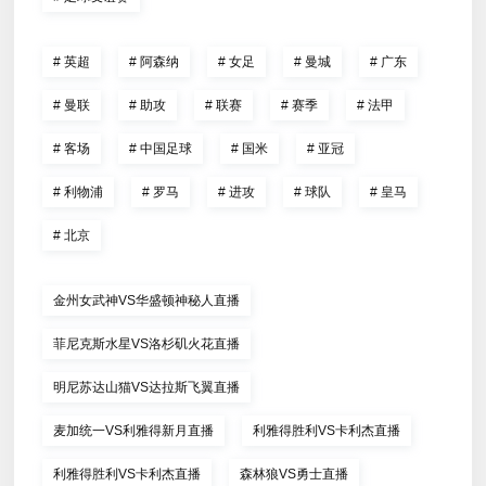
#
英超
#
阿森纳
#
女足
#
曼城
#
广东
#
曼联
#
助攻
#
联赛
#
赛季
#
法甲
#
客场
#
中国足球
#
国米
#
亚冠
#
利物浦
#
罗马
#
进攻
#
球队
#
皇马
#
北京
金州女武神VS华盛顿神秘人直播
菲尼克斯水星VS洛杉矶火花直播
明尼苏达山猫VS达拉斯飞翼直播
麦加统一VS利雅得新月直播
利雅得胜利VS卡利杰直播
利雅得胜利VS卡利杰直播
森林狼VS勇士直播