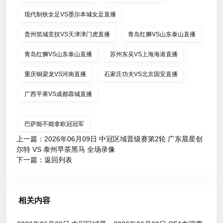
现代制铁女足VS墨尔本城女足直播
贵州筑城竞技VS天津津门虎直播
青岛红狮VS山东泰山直播
青岛红狮VS山东泰山直播
苏州东吴VS上海海港直播
重庆铜梁龙VS河南直播
石家庄功夫VS北京国安直播
广西平果VS成都蓉城直播
巴萨能不能拿欧冠冠军
上一篇：
2026年06月09日 中冠区域晋级赛第2轮 广东晨星创
尔特 VS 泰州早茶黑马 全场录像
下一篇：
返回列表
相关内容