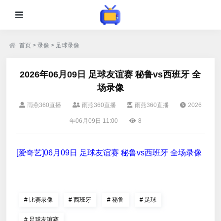
首页
>
录像
>
足球录像
2026年06月09日 足球友谊赛 秘鲁vs西班牙 全
场录像
雨燕360直播
雨燕360直播
雨燕360直播
2026
年06月09日 11:00
8
[爱奇艺]06月09日 足球友谊赛 秘鲁vs西班牙 全场录像
#
比赛录像
#
西班牙
#
秘鲁
#
足球
#
足球友谊赛