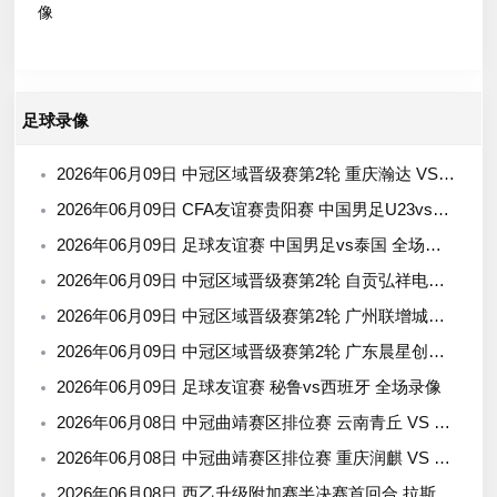
像
足球录像
2026年06月09日 中冠区域晋级赛第2轮 重庆瀚达 VS 云南爨合 全场录像
2026年06月09日 CFA友谊赛贵阳赛 中国男足U23vs塔吉克斯坦U23 全场录像
2026年06月09日 足球友谊赛 中国男足vs泰国 全场录像
2026年06月09日 中冠区域晋级赛第2轮 自贡弘祥电碳 VS 四川叁壹捌重龙 全场录像
2026年06月09日 中冠区域晋级赛第2轮 广州联增城澳体 VS 广州黄埔志诚 全场录像
2026年06月09日 中冠区域晋级赛第2轮 广东晨星创尔特 VS 泰州早茶黑马 全场录像
2026年06月09日 足球友谊赛 秘鲁vs西班牙 全场录像
2026年06月08日 中冠曲靖赛区排位赛 云南青丘 VS 广州悦高 全场录像
2026年06月08日 中冠曲靖赛区排位赛 重庆润麒 VS 贵州飞鹰 全场录像
2026年06月08日 西乙升级附加赛半决赛首回合 拉斯帕尔马斯vs马拉加 全场录像