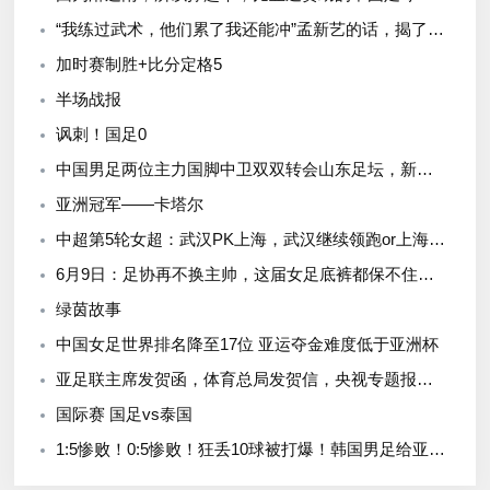
“我练过武术，他们累了我还能冲”孟新艺的话，揭了中国足球短板
加时赛制胜+比分定格5
半场战报
讽刺！国足0
中国男足两位主力国脚中卫双双转会山东足坛，新赛季挑起重担引关注
亚洲冠军——卡塔尔
中超第5轮女超：武汉PK上海，武汉继续领跑or上海跃居榜首？
6月9日：足协再不换主帅，这届女足底裤都保不住了！
绿茵故事
中国女足世界排名降至17位 亚运夺金难度低于亚洲杯
亚足联主席发贺函，体育总局发贺信，央视专题报道只有足协静悄悄
国际赛 国足vs泰国
1:5惨败！0:5惨败！狂丢10球被打爆！韩国男足给亚洲足球丢面子