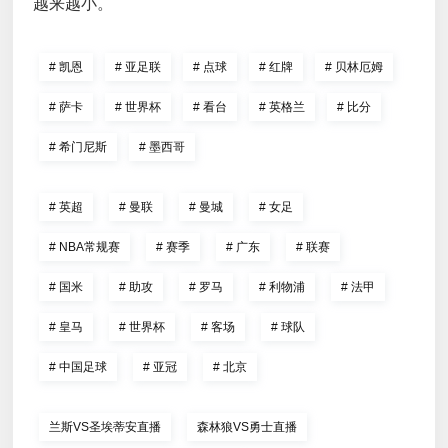
越来越小。
#
凯恩
#
亚足联
#
点球
#
红牌
#
贝林厄姆
#
萨卡
#
世界杯
#
看台
#
英格兰
#
比分
#
希门尼斯
#
墨西哥
#
英超
#
曼联
#
曼城
#
女足
#
NBA常规赛
#
赛季
#
广东
#
联赛
#
国米
#
助攻
#
罗马
#
利物浦
#
法甲
#
皇马
#
世界杯
#
客场
#
球队
#
中国足球
#
亚冠
#
北京
兰斯VS圣埃蒂安直播
森林狼VS勇士直播