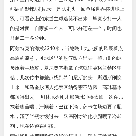
那届的8球队史纪录，是队史头一回单届世界杯进球上
双，可看台上的东道主球迷笑不出来，毕竟少打一人
的是对面，自家多一个人，可比分还差一个，时间也
只剩二十多分钟。
阿兹特克的海拔2240米，当地晚上九点多的风裹着点
高原的凉意，可球场里的热气散不出去，墨西哥的球
员压着半场攻，基尼奥内斯拿了球就往英格兰禁区里
钻，几次传中都差点找到希门尼斯的头，斯通斯刚换
上来，和马奎尔俩人把禁区站得密不透风，高球基本
都顶得出去。 贝林厄姆刚才那俩球冲得太凶，这会儿
扶着膝盖喘，汗顺着下巴往下滴，萨卡在场边要了瓶
水，灌了半瓶才缓过来，队医刚才给他小腿喷了冷却
剂，现在还蹲在那按。