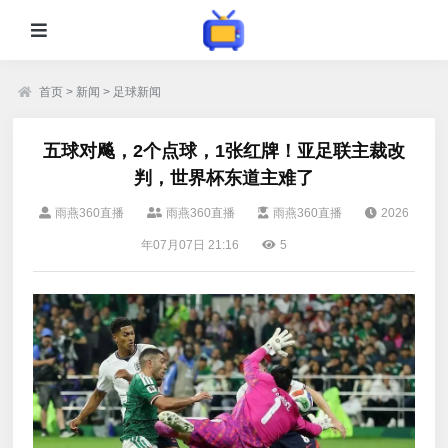
首页
>
新闻
>
足球新闻
五球对飚，2个点球，1张红牌！亚足联主裁改
判，世界杯东道主难了
雨燕360直播
雨燕360直播
雨燕360直播
2026
年07月07日 21:16
5