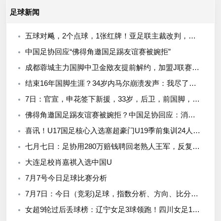
足球新闻
五球对飚，2个点球，1张红牌！亚足联主裁改判，世界杯东道主难了
中国足协回应“佛得角邀国足踢友谊赛被婉拒”
成都蓉城主力国脚中卫金敃友提前解约，加盟J联赛引发球迷意外
结束16年国脚生涯？34岁内马尔崩溃发声：我尽了全力！但一切都已结束
7日：官宣，申花签下新援，33岁，后卫，前国脚，高准翼2000万报价被放弃
佛得角邀国足踢友谊赛被婉拒？中国足协回应：消息不实
喜讯！U17国足核心入选塞超豪门U19季前集训24人名单，值得期待
七月七日：足协用280万赔钱聘回老熟人王军，反复换帅难困住女足青训体系
大连足校肖嘉祺入选中国U
7月7号今日足球比赛分析
7月7日：今日（竞彩)足球，指数分析、方向、比分、进球数、个人观点
女超9轮过后丢球榜：辽宁女足3球领跑！四川女足17球垫底！