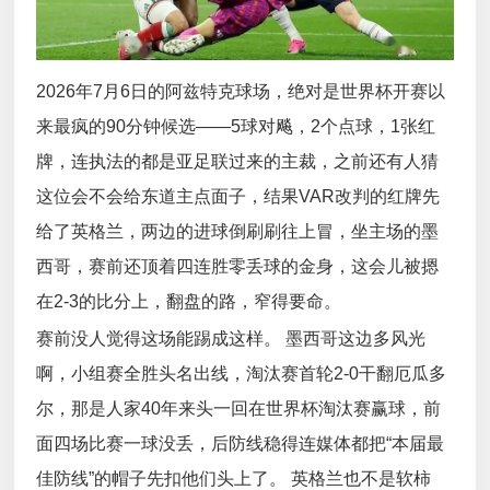
2026年7月6日的阿兹特克球场，绝对是世界杯开赛以
来最疯的90分钟候选——5球对飚，2个点球，1张红
牌，连执法的都是亚足联过来的主裁，之前还有人猜
这位会不会给东道主点面子，结果VAR改判的红牌先
给了英格兰，两边的进球倒刷刷往上冒，坐主场的墨
西哥，赛前还顶着四连胜零丢球的金身，这会儿被摁
在2-3的比分上，翻盘的路，窄得要命。
赛前没人觉得这场能踢成这样。 墨西哥这边多风光
啊，小组赛全胜头名出线，淘汰赛首轮2-0干翻厄瓜多
尔，那是人家40年来头一回在世界杯淘汰赛赢球，前
面四场比赛一球没丢，后防线稳得连媒体都把“本届最
佳防线”的帽子先扣他们头上了。 英格兰也不是软柿