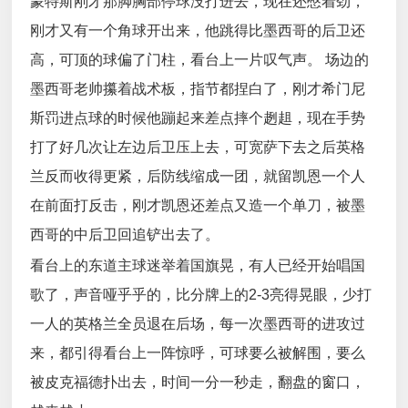
蒙特斯刚才那脚胸部停球没打进去，现在还憋着劲，
刚才又有一个角球开出来，他跳得比墨西哥的后卫还
高，可顶的球偏了门柱，看台上一片叹气声。 场边的
墨西哥老帅攥着战术板，指节都捏白了，刚才希门尼
斯罚进点球的时候他蹦起来差点摔个趔趄，现在手势
打了好几次让左边后卫压上去，可宽萨下去之后英格
兰反而收得更紧，后防线缩成一团，就留凯恩一个人
在前面打反击，刚才凯恩还差点又造一个单刀，被墨
西哥的中后卫回追铲出去了。
看台上的东道主球迷举着国旗晃，有人已经开始唱国
歌了，声音哑乎乎的，比分牌上的2-3亮得晃眼，少打
一人的英格兰全员退在后场，每一次墨西哥的进攻过
来，都引得看台上一阵惊呼，可球要么被解围，要么
被皮克福德扑出去，时间一分一秒走，翻盘的窗口，