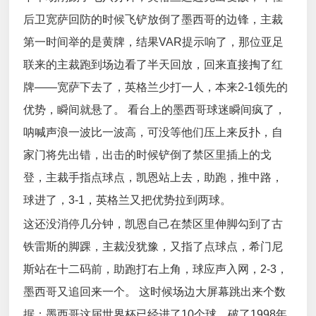
后卫宽萨回防的时候飞铲放倒了墨西哥的边锋，主裁
第一时间举的是黄牌，结果VAR提示响了，那位亚足
联来的主裁跑到场边看了半天回放，回来直接掏了红
牌——宽萨下去了，英格兰少打一人，本来2-1领先的
优势，瞬间就悬了。 看台上的墨西哥球迷瞬间疯了，
呐喊声浪一波比一波高，可没等他们压上来反扑，自
家门将先出错，出击的时候铲倒了禁区里插上的戈
登，主裁手指点球点，凯恩站上去，助跑，推中路，
球进了，3-1，英格兰又把优势拉到两球。
这还没消停几分钟，凯恩自己在禁区里伸脚勾到了古
铁雷斯的脚踝，主裁没犹豫，又指了点球点，希门尼
斯站在十二码前，助跑打右上角，球应声入网，2-3，
墨西哥又追回来一个。 这时候场边大屏幕跳出来个数
据：墨西哥这届世界杯已经进了10个球，破了1998年