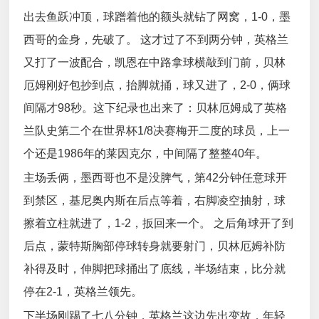
出去鱼跃冲顶，球蹭着他的额头就钻了网窝，1-0，墨
西哥的金身，先破了。 这才过了不到两分钟，英格兰
又打了一波配合，凯恩在中路拿球横敲到门前，贝林
厄姆刚好包抄到点，抬脚就捅，球又进了，2-0，俩球
间隔才98秒。这下纪录也出来了：贝林厄姆成了英格
兰队史第二个在世界杯1/8决赛梅开二度的球员，上一
个还是1986年的莱因克尔，中间隔了整整40年。
主场丢俩，墨西哥也不是没脾气，第42分钟任意球开
到禁区，基尼奥内斯在后点等着，右脚凌空抽射，球
擦着立柱就进了，1-2，扳回来一个。 之后角球开了到
后点，蒙特斯胸部停球转身就要射门，贝林厄姆补防
补得及时，伸脚把球捅出了底线，半场结束，比分就
停在2-1，英格兰领先。
下半场刚踢了七八分钟，英格兰这边先出变故，年轻