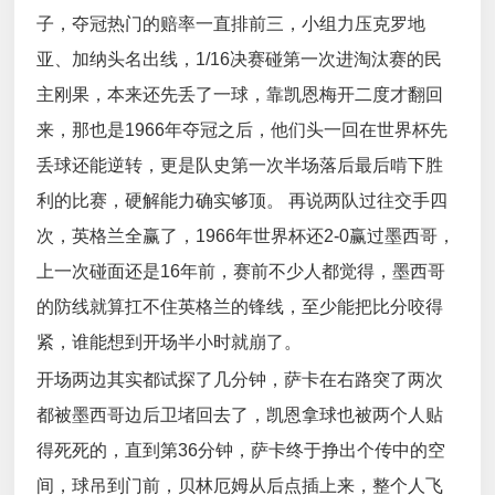
子，夺冠热门的赔率一直排前三，小组力压克罗地
亚、加纳头名出线，1/16决赛碰第一次进淘汰赛的民
主刚果，本来还先丢了一球，靠凯恩梅开二度才翻回
来，那也是1966年夺冠之后，他们头一回在世界杯先
丢球还能逆转，更是队史第一次半场落后最后啃下胜
利的比赛，硬解能力确实够顶。 再说两队过往交手四
次，英格兰全赢了，1966年世界杯还2-0赢过墨西哥，
上一次碰面还是16年前，赛前不少人都觉得，墨西哥
的防线就算扛不住英格兰的锋线，至少能把比分咬得
紧，谁能想到开场半小时就崩了。
开场两边其实都试探了几分钟，萨卡在右路突了两次
都被墨西哥边后卫堵回去了，凯恩拿球也被两个人贴
得死死的，直到第36分钟，萨卡终于挣出个传中的空
间，球吊到门前，贝林厄姆从后点插上来，整个人飞