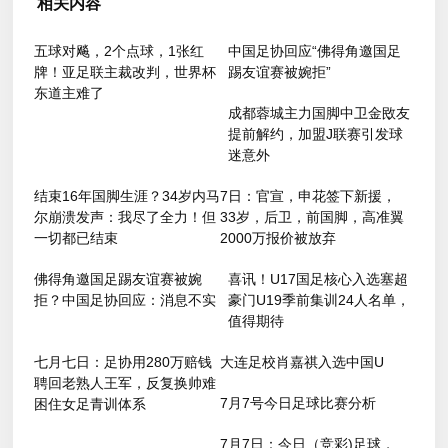
相关内容
五球对飚，2个点球，1张红
中国足协回应“佛得角邀国足
牌！亚足联主裁改判，世界杯
踢友谊赛被婉拒”
东道主难了
成都蓉城主力国脚中卫金敃友
提前解约，加盟J联赛引发球
迷意外
结束16年国脚生涯？34岁内马
7日：官宣，申花签下新援，
尔崩溃发声：我尽了全力！但
33岁，后卫，前国脚，高准翼
一切都已结束
2000万报价被放弃
佛得角邀国足踢友谊赛被婉
喜讯！U17国足核心入选塞超
拒？中国足协回应：消息不实
豪门U19季前集训24人名单，
值得期待
七月七日：足协用280万赔钱
大连足校肖嘉祺入选中国U
聘回老熟人王军，反复换帅难
7月7号今日足球比赛分析
困住女足青训体系
7月7日：今日（竞彩)足球，