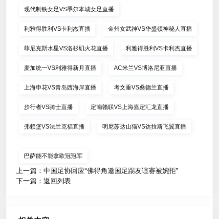
现代制铁女足VS墨尔本城女足直播
利雅得胜利VS卡利杰直播
金州女武神VS华盛顿神秘人直播
菲尼克斯水星VS洛杉矶火花直播
利雅得胜利VS卡利杰直播
麦加统一VS利雅得新月直播
AC米兰VS博洛尼亚直播
上海申花VS青岛西海岸直播
考文垂VS桑德兰直播
步行者VS骑士直播
定南赣联VS上海嘉定汇龙直播
弗赖堡VS法兰克福直播
明尼苏达山猫VS达拉斯飞翼直播
巴萨能不能拿欧冠冠军
上一篇：
中国足协回应“佛得角邀国足踢友谊赛被婉拒”
下一篇：
返回列表