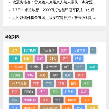
欧冠资格赛：雷克雅未克维京人熟人带队，杰尔涅槃重生主帅被挖角
7.7日：米兰敢想！2000万打包德甲冠军队主力左后卫，竟把顶级球员的价值当成了菜市场
足协辟谣佛得角邀国足踢友谊赛被拒：暂未收到对方书面函件
标签列表
足球
比赛集锦
消息资讯
篮球
比赛录像
1
比赛
NBA
欧冠
CBA
意甲
球员
中国篮球
亚洲杯
观点评论
德甲
西甲
篮板
阿森纳
主场
英超
曼联
曼城
女足
NBA常规赛
赛季
广东
联赛
国米
助攻
罗马
利物浦
法甲
皇马
世界杯
客场
球队
中国足球
亚冠
北京
切尔西
进攻
国足
中国女篮
皇家马德里
上海
防守
球迷