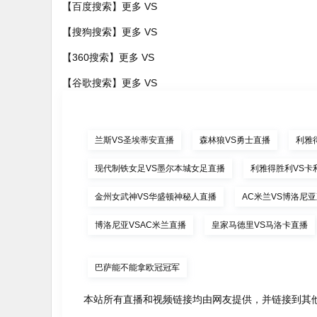
【百度搜索】
更多 VS
【搜狗搜索】
更多 VS
【360搜索】
更多 VS
【谷歌搜索】
更多 VS
兰斯VS圣埃蒂安直播
森林狼VS勇士直播
利雅
现代制铁女足VS墨尔本城女足直播
利雅得胜利VS卡
金州女武神VS华盛顿神秘人直播
AC米兰VS博洛尼
博洛尼亚VSAC米兰直播
皇家马德里VS马洛卡直播
巴萨能不能拿欧冠冠军
本站所有直播和视频链接均由网友提供，并链接到其