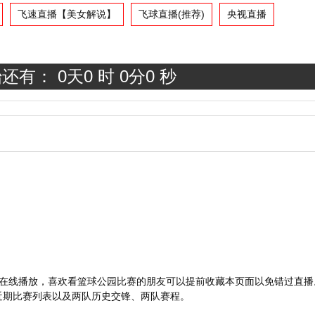
飞速直播【美女解说】
飞球直播(推荐)
央视直播
始还有：
0
天
0
时
0
分
0
秒
时在线播放，喜欢看
篮球公园
比赛的朋友可以提前收藏本页面以免错过直播
近期比赛列表以及两队历史交锋、两队赛程。