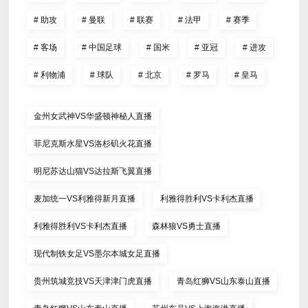
#
助攻
#
曼联
#
联赛
#
法甲
#
赛季
#
客场
#
中国足球
#
国米
#
亚冠
#
进攻
#
利物浦
#
球队
#
北京
#
罗马
#
皇马
金州女武神VS华盛顿神秘人直播
菲尼克斯水星VS洛杉矶火花直播
明尼苏达山猫VS达拉斯飞翼直播
麦加统一VS利雅得新月直播
利雅得胜利VS卡利杰直播
利雅得胜利VS卡利杰直播
森林狼VS勇士直播
现代制铁女足VS墨尔本城女足直播
贵州筑城竞技VS天津津门虎直播
青岛红狮VS山东泰山直播