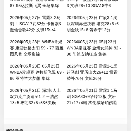
87-95达拉斯飞翼 全场集锦
3 文班28+10 SGA18中6
2026年05月27日 雷霆3-2马
2026年05月23日 广厦3-1淘
刺！ SGA17罚32分 卡鲁索&
汰深圳再进决赛 塔克28+5+6
魔仙合砍42分 文班15中4
胡金秋15+8 贺希宁12分
2026年05月23日 WNBA常规
2026年05月23日 05月23日
赛 康涅狄格太阳 59 - 77 西雅
WNBA常规赛 金州女武神 82 -
图风暴 全场集锦
90 印第安纳狂热 集锦
2026年05月23日 05月23日
2026年05月23日 雷霆2-1反
WNBA常规赛 达拉斯飞翼 69 -
超马刺 亚历山大26+12 雷霆
86 亚特兰大梦想 集锦
替补76分 文班26分
2026年05月21日 深圳6人上
2026年05月21日 雷霆1-1马
双力克广厦追至1-2 王浩然
刺 SGA30+9哈滕13板 文班
13+5 布朗32+5+5&6失误
21+17+4帽 杰伦威哈珀伤退