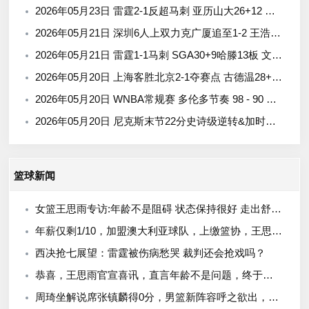
2026年05月23日 雷霆2-1反超马刺 亚历山大26+12 雷霆替补76分 文班26分
2026年05月21日 深圳6人上双力克广厦追至1-2 王浩然13+5 布朗32+5+5&6失误
2026年05月21日 雷霆1-1马刺 SGA30+9哈滕13板 文班21+17+4帽 杰伦威哈珀伤退
2026年05月20日 上海客胜北京2-1夺赛点 古德温28+6+6 白边18+11 周琦7+8+4帽
2026年05月20日 WNBA常规赛 多伦多节奏 98 - 90 菲尼克斯水星 全场集锦
2026年05月20日 尼克斯末节22分史诗级逆转&加时胜骑士 布伦森38+6 哈登16中5
篮球新闻
女篮王思雨专访:年龄不是阻碍 状态保持很好 走出舒适圈 挑战可能性
年薪仅剩1/10，加盟澳大利亚球队，上缴篮协，王思雨年薪还剩多少？
西决抢七展望：雷霆被伤病愁哭 裁判还会抢戏吗？
恭喜，王思雨官宣喜讯，直言年龄不是问题，终于等到，父母开心
周琦坐解说席张镇麟得0分，男篮新阵容呼之欲出，这五人恐告别