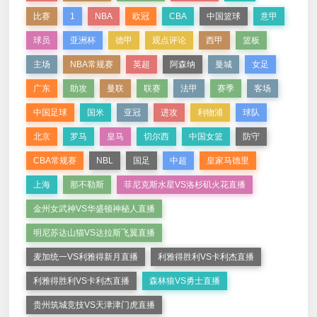
比赛
1
NBA
欧冠
CBA
中国篮球
意甲
球员
亚洲杯
德甲
观点评论
西甲
篮板
主场
NBA常规赛
英超
阿森纳
曼城
女足
广东
助攻
曼联
联赛
法甲
赛季
客场
中国足球
国米
亚冠
进攻
利物浦
球队
北京
罗马
皇马
切尔西
中国女篮
防守
CBA常规赛
NBL
国足
中超
皇家马德里
上海
那不勒斯
菲尼克斯水星VS洛杉矶火花直播
金州女武神VS华盛顿神秘人直播
明尼苏达山猫VS达拉斯飞翼直播
麦加统一VS利雅得新月直播
利雅得胜利VS卡利杰直播
利雅得胜利VS卡利杰直播
森林狼VS勇士直播
贵州筑城竞技VS天津津门虎直播