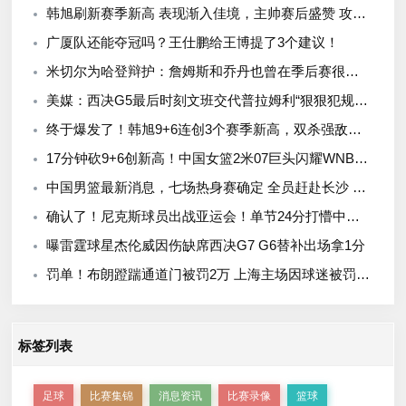
韩旭刷新赛季新高 表现渐入佳境，主帅赛后盛赞 攻防两端无所不能
广厦队还能夺冠吗？王仕鹏给王博提了3个建议！
米切尔为哈登辩护：詹姆斯和乔丹也曾在季后赛很挣扎
美媒：西决G5最后时刻文班交代普拉姆利“狠狠犯规！”
终于爆发了！韩旭9+6连创3个赛季新高，双杀强敌，宫鲁鸣该欣慰了
17分钟砍9+6创新高！中国女篮2米07巨头闪耀WNBA：大秀梦幻舞步
中国男篮最新消息，七场热身赛确定 全员赶赴长沙 阵容调整继续进行
确认了！尼克斯球员出战亚运会！单节24分打懵中国男篮
曝雷霆球星杰伦威因伤缺席西决G7 G6替补出场拿1分
罚单！布朗蹬踹通道门被罚2万 上海主场因球迷被罚1万
标签列表
足球
比赛集锦
消息资讯
比赛录像
篮球