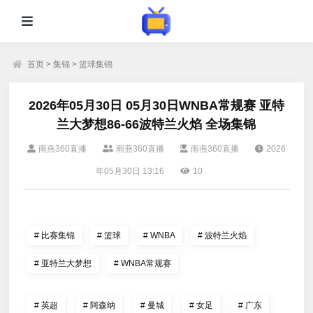
首页
>
集锦
>
篮球集锦
2026年05月30日 05月30日WNBA常规赛 亚特
兰大梦想86-66波特兰火焰 全场集锦
雨燕360直播
雨燕360直播
雨燕360直播
2026
年05月30日 13:16
10
#
比赛集锦
#
篮球
#
WNBA
#
波特兰火焰
#
亚特兰大梦想
#
WNBA常规赛
#
英超
#
阿森纳
#
曼城
#
女足
#
广东