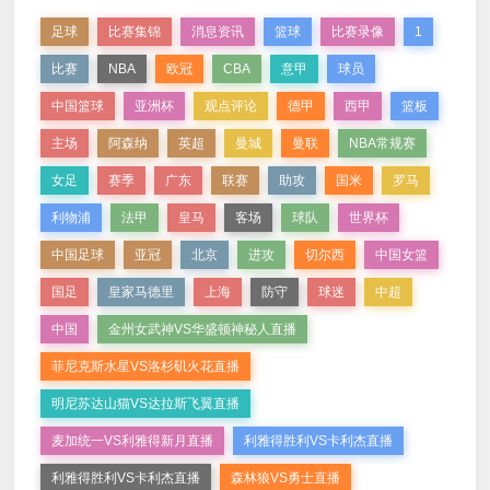
足球
比赛集锦
消息资讯
篮球
比赛录像
1
比赛
NBA
欧冠
CBA
意甲
球员
中国篮球
亚洲杯
观点评论
德甲
西甲
篮板
主场
阿森纳
英超
曼城
曼联
NBA常规赛
女足
赛季
广东
联赛
助攻
国米
罗马
利物浦
法甲
皇马
客场
球队
世界杯
中国足球
亚冠
北京
进攻
切尔西
中国女篮
国足
皇家马德里
上海
防守
球迷
中超
中国
金州女武神VS华盛顿神秘人直播
菲尼克斯水星VS洛杉矶火花直播
明尼苏达山猫VS达拉斯飞翼直播
麦加统一VS利雅得新月直播
利雅得胜利VS卡利杰直播
利雅得胜利VS卡利杰直播
森林狼VS勇士直播