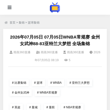
首页
>
集锦
>
篮球集锦
2026年07月05日 07月05日WNBA常规赛 金州
女武神88-83亚特兰大梦想 全场集锦
雨燕360直播
雨燕360直播
雨燕360直播
2026
年07月05日 08:19
5
#
比赛集锦
#
篮球
#
WNBA
#
亚特兰大梦想
#
金州女武神
#
WNBA常规赛
#
英超
#
曼城
#
曼联
#
NBA常规赛