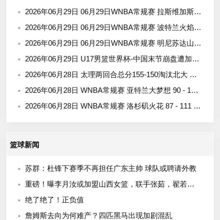
2026年06月29日 06月29日WNBA常规赛 拉斯维加斯王牌 107 - 99 芝加哥天空 集锦
2026年06月29日 06月29日WNBA常规赛 波特兰火焰 123 - 124 华盛顿神秘人 集锦
2026年06月29日 06月29日WNBA常规赛 明尼苏达山猫 85 - 77 达拉斯飞翼 集锦
2026年06月29日 U17男篮世界杯-中国末节崩盘遭加拿大逆转 狂丢40个后场篮板
2026年06月28日 太理两回合总分155-150淘汰北大 段成果21分 邓奕豪空砍24+8
2026年06月28日 WNBA常规赛 亚特兰大梦想 90 - 105 西雅图风暴 全场集锦
2026年06月28日 WNBA常规赛 洛杉矶火花 87 - 111 印第安纳狂热 全场集锦
篮球新闻
苏群：杜锋下赛季不再担任广东主帅 球队或聘请外教
重磅！曝李月汝或加盟山西女篮，联手张茹，翟若云转会新疆，全力冲击WCBA总冠军！
绝了绝了！正负值
詹姆斯去向为何难产？四匹黑马出现加剧混乱