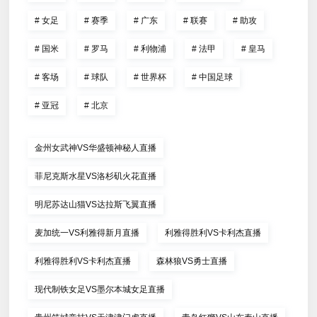
#
女足
#
赛季
#
广东
#
联赛
#
助攻
#
国米
#
罗马
#
利物浦
#
法甲
#
皇马
#
客场
#
球队
#
世界杯
#
中国足球
#
亚冠
#
北京
金州女武神VS华盛顿神秘人直播
菲尼克斯水星VS洛杉矶火花直播
明尼苏达山猫VS达拉斯飞翼直播
麦加统一VS利雅得新月直播
利雅得胜利VS卡利杰直播
利雅得胜利VS卡利杰直播
森林狼VS勇士直播
现代制铁女足VS墨尔本城女足直播