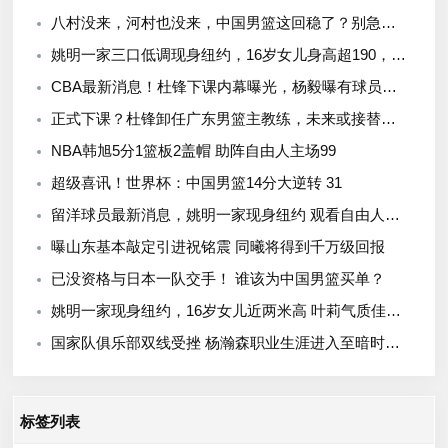
八村没来，河村也没来，中国男篮这回稳了？别急，霍金森来了！
姚明一家三口低调现身纽约，16岁女儿身高超190，全家看韩旭比赛
CBA最新消息！杜锋下课内幕曝光，杨毅曝有球员装病拒绝国家队，朱旭航离开新疆
正式下课？杜锋卸任广东男篮主教练，未来或接替郭士强成男篮新帅
NBA韩旭5分1篮板2盖帽 助阵自由人主场99
超级喜讯！世界杯：中国男篮14分大逆转 31
留洋球员最新消息，姚明一家现身纽约 观看自由人比赛 并跟韩旭合影
曝山东基本敲定引进祝铭震 同曦将得到千万级回报
已没资格与日本一队交手！ 谁该为中国男篮买单？
姚明一家现身纽约，16岁女儿近两米高 叶莉气质佳，全家看韩旭比赛
国家队俱乐部双线受挫 杨瀚森职业生涯进入至暗时刻？
标签列表