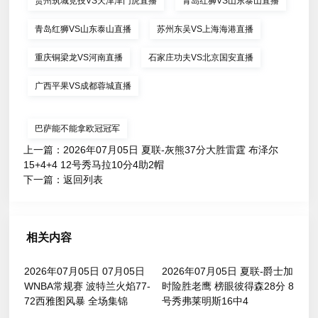
贵州筑城竞技VS天津津门虎直播
青岛红狮VS山东泰山直播
青岛红狮VS山东泰山直播
苏州东吴VS上海海港直播
重庆铜梁龙VS河南直播
石家庄功夫VS北京国安直播
广西平果VS成都蓉城直播
巴萨能不能拿欧冠冠军
上一篇：
2026年07月05日 夏联-灰熊37分大胜雷霆 布泽尔
15+4+4 12号秀马拉10分4助2帽
下一篇：
返回列表
相关内容
2026年07月05日 07月05日
2026年07月05日 夏联-爵士加
WNBA常规赛 波特兰火焰77-
时险胜老鹰 榜眼彼得森28分 8
72西雅图风暴 全场集锦
号秀弗莱明斯16中4