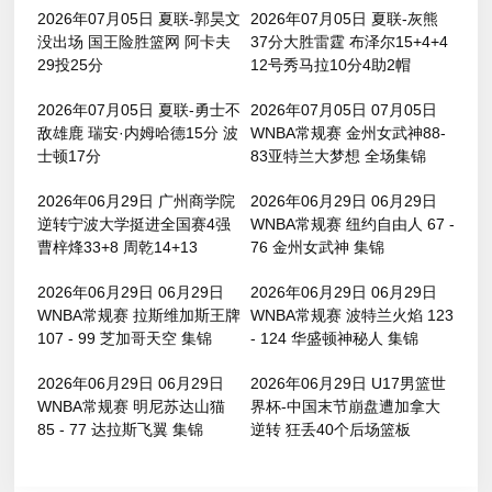
2026年07月05日 夏联-郭昊文
2026年07月05日 夏联-灰熊
没出场 国王险胜篮网 阿卡夫
37分大胜雷霆 布泽尔15+4+4
29投25分
12号秀马拉10分4助2帽
2026年07月05日 夏联-勇士不
2026年07月05日 07月05日
敌雄鹿 瑞安·内姆哈德15分 波
WNBA常规赛 金州女武神88-
士顿17分
83亚特兰大梦想 全场集锦
2026年06月29日 广州商学院
2026年06月29日 06月29日
逆转宁波大学挺进全国赛4强
WNBA常规赛 纽约自由人 67 -
曹梓烽33+8 周乾14+13
76 金州女武神 集锦
2026年06月29日 06月29日
2026年06月29日 06月29日
WNBA常规赛 拉斯维加斯王牌
WNBA常规赛 波特兰火焰 123
107 - 99 芝加哥天空 集锦
- 124 华盛顿神秘人 集锦
2026年06月29日 06月29日
2026年06月29日 U17男篮世
WNBA常规赛 明尼苏达山猫
界杯-中国末节崩盘遭加拿大
85 - 77 达拉斯飞翼 集锦
逆转 狂丢40个后场篮板