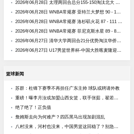
2026年06月28日 太理两回合总分155-150淘汰北大 段成果21分 邓奕豪空砍24+8
2026年06月28日 WNBA常规赛 亚特兰大梦想 90 - 105 西雅图风暴 全场集锦
2026年06月28日 WNBA常规赛 洛杉矶火花 87 - 111 印第安纳狂热 全场集锦
2026年06月28日 WNBA常规赛 菲尼克斯水星 89 - 80 多伦多节奏 全场集锦
2026年06月27日 清华大学两回合21分优势淘汰华侨大学 郑君豪16分 虎建国23分
2026年06月27日 U17男篮世界杯-中国大胜喀麦隆迎开门红 张懿赵杰23+6
篮球新闻
苏群：杜锋下赛季不再担任广东主帅 球队或聘请外教
重磅！曝李月汝或加盟山西女篮，联手张茹，翟若云转会新疆，全力冲击WCBA总冠军！
绝了绝了！正负值
詹姆斯去向为何难产？四匹黑马出现加剧混乱
八村没来，河村也没来，中国男篮这回稳了？别急，霍金森来了！