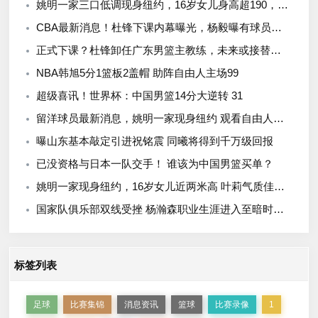
姚明一家三口低调现身纽约，16岁女儿身高超190，全家看韩旭比赛
CBA最新消息！杜锋下课内幕曝光，杨毅曝有球员装病拒绝国家队，朱旭航离开新疆
正式下课？杜锋卸任广东男篮主教练，未来或接替郭士强成男篮新帅
NBA韩旭5分1篮板2盖帽 助阵自由人主场99
超级喜讯！世界杯：中国男篮14分大逆转 31
留洋球员最新消息，姚明一家现身纽约 观看自由人比赛 并跟韩旭合影
曝山东基本敲定引进祝铭震 同曦将得到千万级回报
已没资格与日本一队交手！ 谁该为中国男篮买单？
姚明一家现身纽约，16岁女儿近两米高 叶莉气质佳，全家看韩旭比赛
国家队俱乐部双线受挫 杨瀚森职业生涯进入至暗时刻？
标签列表
足球
比赛集锦
消息资讯
篮球
比赛录像
1