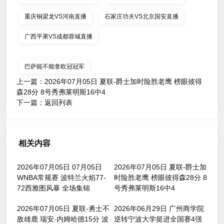
重庆铜梁龙VS河南直播
石家庄功夫VS北京国安直播
广西平果VS成都蓉城直播
巴萨能不能拿欧冠冠军
上一篇：
2026年07月05日 夏联-爵士加时险胜老鹰 榜眼彼得
森28分 8号秀弗莱明斯16中4
下一篇：
返回列表
相关内容
2026年07月05日 07月05日
2026年07月05日 夏联-爵士加
WNBA常规赛 波特兰火焰77-
时险胜老鹰 榜眼彼得森28分 8
72西雅图风暴 全场集锦
号秀弗莱明斯16中4
2026年07月05日 夏联-勇士不
2026年06月29日 广州商学院
敌雄鹿 瑞安·内姆哈德15分 波
逆转宁波大学挺进全国赛4强