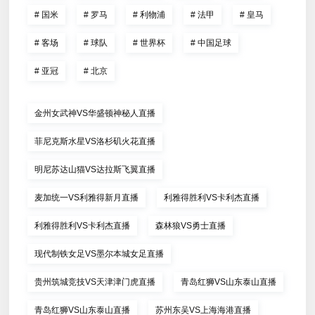
#
国米
#
罗马
#
利物浦
#
法甲
#
皇马
#
客场
#
球队
#
世界杯
#
中国足球
#
亚冠
#
北京
金州女武神VS华盛顿神秘人直播
菲尼克斯水星VS洛杉矶火花直播
明尼苏达山猫VS达拉斯飞翼直播
麦加统一VS利雅得新月直播
利雅得胜利VS卡利杰直播
利雅得胜利VS卡利杰直播
森林狼VS勇士直播
现代制铁女足VS墨尔本城女足直播
贵州筑城竞技VS天津津门虎直播
青岛红狮VS山东泰山直播
青岛红狮VS山东泰山直播
苏州东吴VS上海海港直播