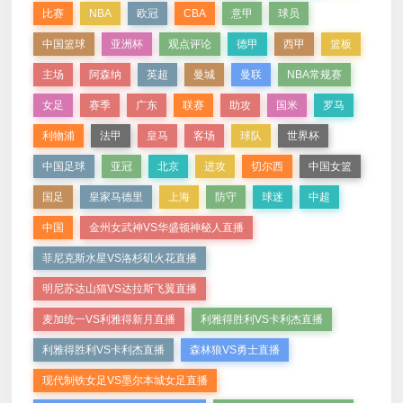
比赛
NBA
欧冠
CBA
意甲
球员
中国篮球
亚洲杯
观点评论
德甲
西甲
篮板
主场
阿森纳
英超
曼城
曼联
NBA常规赛
女足
赛季
广东
联赛
助攻
国米
罗马
利物浦
法甲
皇马
客场
球队
世界杯
中国足球
亚冠
北京
进攻
切尔西
中国女篮
国足
皇家马德里
上海
防守
球迷
中超
中国
金州女武神VS华盛顿神秘人直播
菲尼克斯水星VS洛杉矶火花直播
明尼苏达山猫VS达拉斯飞翼直播
麦加统一VS利雅得新月直播
利雅得胜利VS卡利杰直播
利雅得胜利VS卡利杰直播
森林狼VS勇士直播
现代制铁女足VS墨尔本城女足直播