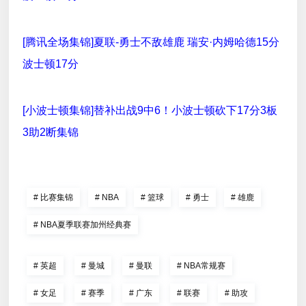
[腾讯全场集锦]夏联-勇士不敌雄鹿 瑞安·内姆哈德15分
波士顿17分
[小波士顿集锦]替补出战9中6！小波士顿砍下17分3板
3助2断集锦
#
比赛集锦
#
NBA
#
篮球
#
勇士
#
雄鹿
#
NBA夏季联赛加州经典赛
#
英超
#
曼城
#
曼联
#
NBA常规赛
#
女足
#
赛季
#
广东
#
联赛
#
助攻