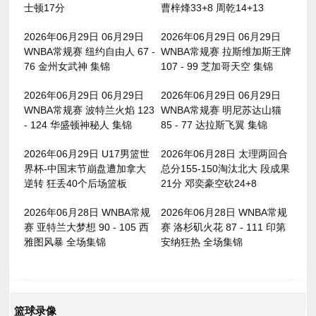
士顿17分
曹梓烽33+8 周乾14+13
2026年06月29日 06月29日
2026年06月29日 06月29日
WNBA常规赛 纽约自由人 67 -
WNBA常规赛 拉斯维加斯王牌
76 金州女武神 集锦
107 - 99 芝加哥天空 集锦
2026年06月29日 06月29日
2026年06月29日 06月29日
WNBA常规赛 波特兰火焰 123
WNBA常规赛 明尼苏达山猫
- 124 华盛顿神秘人 集锦
85 - 77 达拉斯飞翼 集锦
2026年06月29日 U17男篮世
2026年06月28日 太理两回合
界杯-中国末节崩盘遭加拿大
总分155-150淘汰北大 段成果
逆转 狂丢40个后场篮板
21分 邓奕豪空砍24+8
2026年06月28日 WNBA常规
2026年06月28日 WNBA常规
赛 亚特兰大梦想 90 - 105 西
赛 洛杉矶火花 87 - 111 印第
雅图风暴 全场集锦
安纳狂热 全场集锦
篮球录像