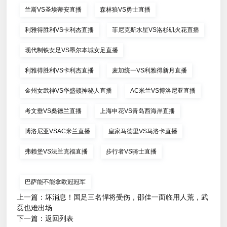
兰斯VS圣埃蒂安直播
森林狼VS勇士直播
利雅得胜利VS卡利杰直播
菲尼克斯水星VS洛杉矶火花直播
现代制铁女足VS墨尔本城女足直播
利雅得胜利VS卡利杰直播
麦加统一VS利雅得新月直播
金州女武神VS华盛顿神秘人直播
AC米兰VS博洛尼亚直播
考文垂VS桑德兰直播
上海申花VS青岛西海岸直播
博洛尼亚VSAC米兰直播
皇家马德里VS马洛卡直播
弗赖堡VS法兰克福直播
步行者VS骑士直播
巴萨能不能拿欧冠冠军
上一篇：
坏消息！国足三名悍将受伤，邵佳一面临用人荒，武
磊也难出场
下一篇：
返回列表