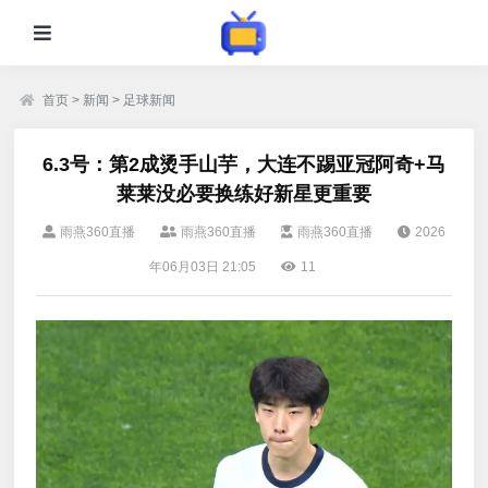
首页
>
新闻
>
足球新闻
6.3号：第2成烫手山芋，大连不踢亚冠阿奇+马
莱莱没必要换练好新星更重要
雨燕360直播
雨燕360直播
雨燕360直播
2026
年06月03日 21:05
11