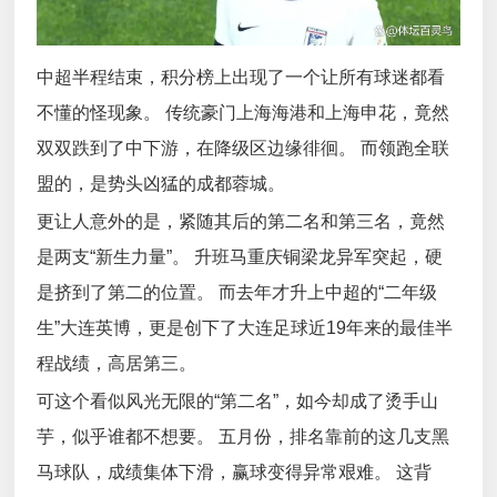
中超半程结束，积分榜上出现了一个让所有球迷都看
不懂的怪现象。 传统豪门上海海港和上海申花，竟然
双双跌到了中下游，在降级区边缘徘徊。 而领跑全联
盟的，是势头凶猛的成都蓉城。
更让人意外的是，紧随其后的第二名和第三名，竟然
是两支“新生力量”。 升班马重庆铜梁龙异军突起，硬
是挤到了第二的位置。 而去年才升上中超的“二年级
生”大连英博，更是创下了大连足球近19年来的最佳半
程战绩，高居第三。
可这个看似风光无限的“第二名”，如今却成了烫手山
芋，似乎谁都不想要。 五月份，排名靠前的这几支黑
马球队，成绩集体下滑，赢球变得异常艰难。 这背