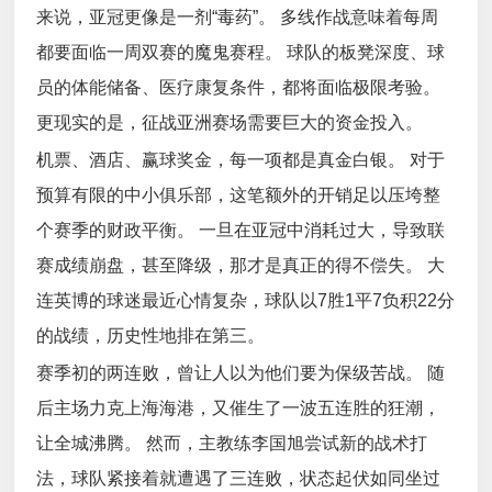
来说，亚冠更像是一剂“毒药”。 多线作战意味着每周
都要面临一周双赛的魔鬼赛程。 球队的板凳深度、球
员的体能储备、医疗康复条件，都将面临极限考验。
更现实的是，征战亚洲赛场需要巨大的资金投入。
机票、酒店、赢球奖金，每一项都是真金白银。 对于
预算有限的中小俱乐部，这笔额外的开销足以压垮整
个赛季的财政平衡。 一旦在亚冠中消耗过大，导致联
赛成绩崩盘，甚至降级，那才是真正的得不偿失。 大
连英博的球迷最近心情复杂，球队以7胜1平7负积22分
的战绩，历史性地排在第三。
赛季初的两连败，曾让人以为他们要为保级苦战。 随
后主场力克上海海港，又催生了一波五连胜的狂潮，
让全城沸腾。 然而，主教练李国旭尝试新的战术打
法，球队紧接着就遭遇了三连败，状态起伏如同坐过